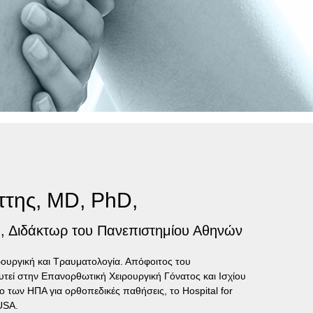
ττης, MD, PhD,
, Διδάκτωρ του Πανεπιστημίου Αθηνών
ρουργική και Τραυματολογία. Απόφοιτος του
ευτεί στην Επανορθωτική Χειρουργική Γόνατος και Ισχίου
ο των ΗΠΑ για ορθοπεδικές παθήσεις, το Hospital for
USA.