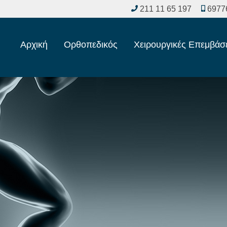
211 11 65 197
6977
Αρχική
Ορθοπεδικός
Χειρουργικές Επεμβάσ