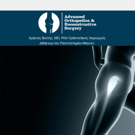
Χρήστος Βώττης, MD, PhD Ορθοπεδικός Χειρουργός
Διδάκτωρ του Πανεπιστημίου Αθηνών