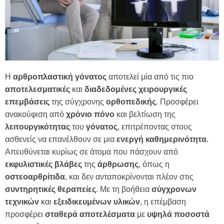
Η
αρθροπλαστική γόνατος
αποτελεί μία από τις πιο
αποτελεσματικές
και
διαδεδομένες
χειρουργικές
επεμβάσεις
της σύγχρονης
ορθοπεδικής
. Προσφέρει
ανακούφιση από
χρόνιο
πόνο
και βελτίωση της
λειτουργικότητας
του
γόνατος
, επιτρέποντας στους
ασθενείς να επανέλθουν σε μια
ενεργή
καθημερινότητα
.
Απευθύνεται κυρίως σε άτομα που πάσχουν από
εκφυλιστικές
βλάβες
της
άρθρωσης
, όπως η
οστεοαρθρίτιδα
, και δεν ανταποκρίνονται πλέον στις
συντηρητικές
θεραπείες
. Με τη βοήθεια
σύγχρονων
τεχνικών
και
εξειδικευμένων
υλικών
, η επέμβαση
προσφέρει
σταθερά
αποτελέσματα
με
υψηλά
ποσοστά