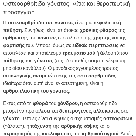
Οστεοαρθρίτιδα γόνατος: Αίτια και θεραπευτική
προσέγγιση
Η
οστεοαρθρίτιδα του γόνατος
είναι μια
εκφυλιστική
πάθηση
. Συνήθως, είναι απότοκος
χρόνιας
φθοράς
της
άρθρωσης
του
γόνατος
στο πλαίσιο της
χρήσης
και της
φόρτισής
του. Μπορεί όμως σε
ειδικές
περιπτώσεις
να
αποτελέσει και αποτέλεσμα
τραυματισμού
ή άλλου τύπου
πάθησης
του
γόνατος
(π.χ. ιδιοπαθής άσηπτη νέκρωση
μηριαίου κονδύλου). Ο μοναδικός εγγυημένος τρόπος
αιτιολογικής αντιμετώπισης της οστεοαρθρίτιδας
,
ιδιαίτερα όταν αυτή είναι εγκατεστημένη, είναι η
αρθροπλαστική του γόνατος
.
Εκτός από τη
φθορά
του
χόνδρου
, η οστεοαρθρίτιδα
μπορεί να προκαλέσει και
δευτερογενείς
αλλοιώσεις
στο
γόνατο
. Τέτοιες είναι συνήθως ο σχηματισμός
οστεοφύτων
(«άλατα»), η
πάχυνση
της
αρθρικής
κάψας
και ο
περιορισμός
της
κυκλοφορίας
του
αρθρικού
υγρού
. Αυτές