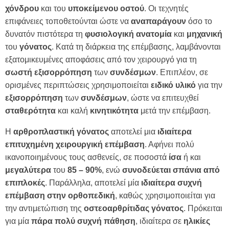
χόνδρου
και του
υποκείμενου
οστού
. Οι τεχνητές
επιφάνειες τοποθετούνται ώστε να
αναπαράγουν
όσο το
δυνατόν πιστότερα τη
φυσιολογική
ανατομία
και
μηχανική
του
γόνατος
. Κατά τη διάρκεια της επέμβασης, λαμβάνονται
εξατομικευμένες αποφάσεις από τον χειρουργό για τη
σωστή
εξισορρόπηση
των
συνδέσμων
. Επιπλέον, σε
ορισμένες περιπτώσεις χρησιμοποιείται
ειδικό
υλικό
για την
εξισορρόπηση
των
συνδέσμων
, ώστε να επιτευχθεί
σταθερότητα
και καλή
κινητικότητα
μετά την επέμβαση.
Η
αρθροπλαστική γόνατος
αποτελεί μια
ιδιαίτερα
επιτυχημένη χειρουργική επέμβαση
. Αφήνει πολύ
ικανοποιημένους τους ασθενείς, σε ποσοστά
ίσα
ή και
μεγαλύτερα
του
85 – 90%
, ενώ
συνοδεύεται σπάνια από
επιπλοκές
. Παράλληλα, αποτελεί μία
ιδιαίτερα συχνή
επέμβαση στην ορθοπεδική
, καθώς χρησιμοποιείται για
την αντιμετώπιση της
οστεοαρθρίτιδας γόνατος
. Πρόκειται
για μία
πάρα πολύ συχνή πάθηση
, ιδιαίτερα σε
ηλικίες