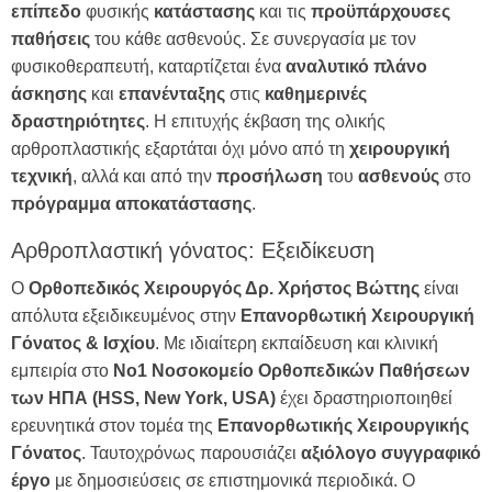
επίπεδο
φυσικής
κατάστασης
και τις
προϋπάρχουσες
παθήσεις
του κάθε ασθενούς. Σε συνεργασία με τον
φυσικοθεραπευτή, καταρτίζεται ένα
αναλυτικό πλάνο
άσκησης
και
επανένταξης
στις
καθημερινές
δραστηριότητες
. Η επιτυχής έκβαση της ολικής
αρθροπλαστικής εξαρτάται όχι μόνο από τη
χειρουργική
τεχνική
, αλλά και από την
προσήλωση
του
ασθενούς
στο
πρόγραμμα
αποκατάστασης
.
Αρθροπλαστική γόνατος: Εξειδίκευση
Ο
Ορθοπεδικός Χειρουργός Δρ. Χρήστος Βώττης
είναι
απόλυτα εξειδικευμένος στην
Επανορθωτική Χειρουργική
Γόνατος & Ισχίου
. Με ιδιαίτερη εκπαίδευση και κλινική
εμπειρία στο
Νο1 Νοσοκομείο Ορθοπεδικών Παθήσεων
των ΗΠΑ (HSS, New York, USA)
έχει δραστηριοποιηθεί
ερευνητικά στον τομέα της
Επανορθωτικής Χειρουργικής
Γόνατος
. Ταυτοχρόνως παρουσιάζει
αξιόλογο συγγραφικό
έργο
με δημοσιεύσεις σε επιστημονικά περιοδικά. Ο