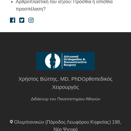
Αρθροπλαστική του ισχίου: Πρόσθια ή οπίσθια
προσπέλαση?
Χρήστος Βώττης, MD, PhDΟρθοπεδικός
Χειρουργός
Διδάκτωρ του Πανεπιστημίου Αθηνών
Ολυμπιονικών (Πάροδος Λεωφόρου Κηφισίας) 198,
Νέο Ψυχικό