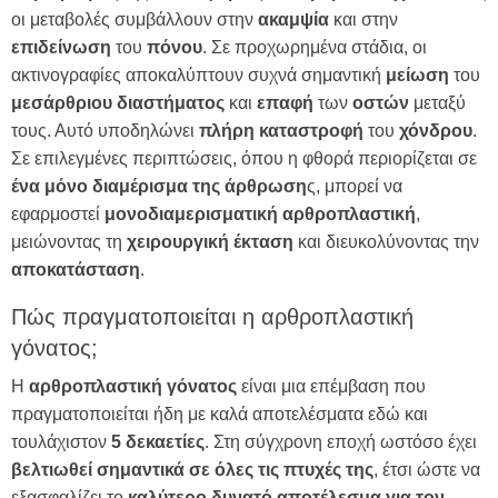
οι μεταβολές συμβάλλουν στην
ακαμψία
και στην
επιδείνωση
του
πόνου
. Σε προχωρημένα στάδια, οι
ακτινογραφίες αποκαλύπτουν συχνά σημαντική
μείωση
του
μεσάρθριου
διαστήματος
και
επαφή
των
οστών
μεταξύ
τους. Αυτό υποδηλώνει
πλήρη
καταστροφή
του
χόνδρου
.
Σε επιλεγμένες περιπτώσεις, όπου η φθορά περιορίζεται σε
ένα μόνο διαμέρισμα της άρθρωση
ς, μπορεί να
εφαρμοστεί
μονοδιαμερισματική
αρθροπλαστική
,
μειώνοντας τη
χειρουργική
έκταση
και διευκολύνοντας την
αποκατάσταση
.
Πώς πραγματοποιείται η αρθροπλαστική
γόνατος;
Η
αρθροπλαστική γόνατος
είναι μια επέμβαση που
πραγματοποιείται ήδη με καλά αποτελέσματα εδώ και
τουλάχιστον
5 δεκαετίες
. Στη σύγχρονη εποχή ωστόσο έχει
βελτιωθεί σημαντικά σε όλες τις πτυχές της
, έτσι ώστε να
εξασφαλίζει το
καλύτερο δυνατό αποτέλεσμα για τον