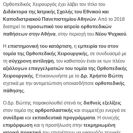
Ορθοπεδικός Χειρουργός έχει λάβει τον τίτλο του
Διδάκτορα της Ιατρικής Σχολής του Εθνικού και
Καποδιστριακού Πανεπιστημίου Αθηνών
. Από το 2018
διατηρεί το
προσωπικό του ιατρείο ορθοπεδικών
παθήσεων στην Αθήνα
, στην περιοχή του
Νέου Ψυχικού
.
Η
επιστημονική του κατάρτιση
, η
εμπειρία του στον
τομέα της Ορθοπεδικής Χειρουργικής
, σε συνδυασμό με
τη
σύγχρονη αντίληψη
, τον καθιστούν έναν εκ των πλέον
αξιόλογων επαγγελματιών του τομέα της Ορθοπεδικής
Χειρουργικής
. Επικοινωνήστε με το
Δρ. Χρήστο Βώττη
σχετικά με την αντιμετώπιση οποιασδήποτε
ορθοπεδικής
πάθησης
.
Ο Δρ. Βώττης παρακολουθεί στενά τις
διεθνείς
εξελίξεις
στον τομέα της
αρθροπλαστικής
και συμμετέχει ενεργά σε
συνέδρια
και
εκπαιδευτικά
προγράμματα
. Η συνεχής
επιμόρφωση
και η προσήλωση στην
τεκμηριωμένη
ιατρική
πρακτική
του επιτρέπουν να εφαρμόζει τεχνικές