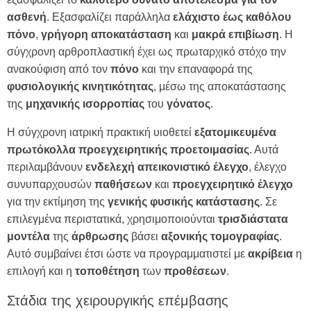
ασθενή
. Εξασφαλίζει παράλληλα
ελάχιστο έως καθόλου
πόνο
,
γρήγορη αποκατάσταση
και
μακρά επιβίωση
. Η
σύγχρονη αρθροπλαστική έχει ως πρωταρχικό στόχο την
ανακούφιση από τον
πόνο
και την επαναφορά της
φυσιολογικής
κινητικότητας
, μέσω της αποκατάστασης
της
μηχανικής
ισορροπίας
του
γόνατος
.
Η σύγχρονη ιατρική πρακτική υιοθετεί
εξατομικευμένα
πρωτόκολλα
προεγχειρητικής
προετοιμασίας
. Αυτά
περιλαμβάνουν
ενδελεχή απεικονιστικό έλεγχο
, έλεγχο
συνυπαρχουσών
παθήσεων
και
προεγχειρητικό
έλεγχο
για την εκτίμηση της
γενικής
φυσικής
κατάστασης
. Σε
επιλεγμένα περιστατικά, χρησιμοποιούνται
τρισδιάστατα
μοντέλα
της
άρθρωσης
βάσει
αξονικής
τομογραφίας
.
Αυτό συμβαίνει έτσι ώστε να προγραμματιστεί με
ακρίβεια
η
επιλογή και η
τοποθέτηση
των
προθέσεων
.
Στάδια της χειρουργικής επέμβασης