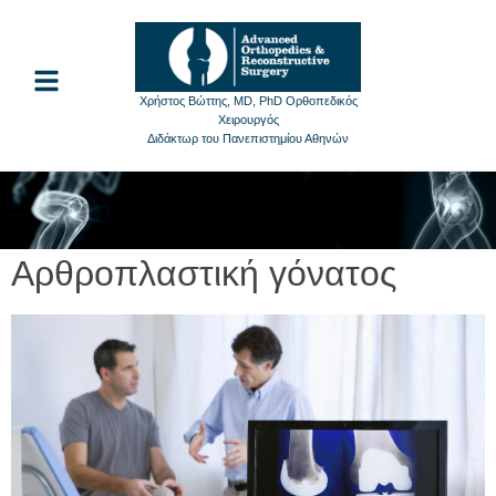
Χρήστος Βώττης, MD, PhD Ορθοπεδικός
Χειρουργός
Διδάκτωρ του Πανεπιστημίου Αθηνών
Αρθροπλαστική γόνατος