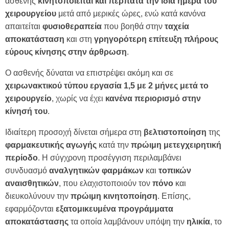
ασθενής
κινητοποιείται και περπατά την ίδια ημέρα του
χειρουργείου
μετά από μερικές ώρες, ενώ κατά κανόνα
απαιτείται
φυσιοθεραπεία
που βοηθά στην
ταχεία
αποκατάσταση
και στη
γρηγορότερη επίτευξη πλήρους
εύρους κίνησης στην άρθρωση
.
Ο ασθενής δύναται να επιστρέψει ακόμη και σε
χειρωνακτικού τύπου εργασία 1,5 με 2 μήνες μετά το
χειρουργείο
, χωρίς να έχει
κανένα περιορισμό στην
κίνησή του
.
Ιδιαίτερη προσοχή δίνεται σήμερα στη
βελτιστοποίηση
της
φαρμακευτικής
αγωγής
κατά την
πρώιμη μετεγχειρητική
περίοδο
. Η σύγχρονη προσέγγιση περιλαμβάνει
συνδυασμό
αναλγητικών
φαρμάκων
και
τοπικών
αναισθητικών
, που ελαχιστοποιούν τον
πόνο
και
διευκολύνουν την
πρώιμη
κινητοποίηση
. Επίσης,
εφαρμόζονται
εξατομικευμένα
προγράμματα
αποκατάστασης
τα οποία λαμβάνουν υπόψη την
ηλικία
, το