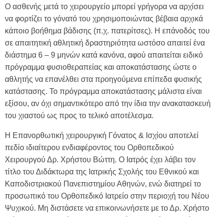
Ο ασθενής μετά το χειρουργείο μπορεί γρήγορα να αρχίσει
να φορτίζει το γόνατό του χρησιμοποιώντας βέβαια αρχικά
κάποιο βοήθημα βάδισης (π.χ. πατερίτσες). Η επάνοδός του
σε απαιτητική αθλητική δραστηριότητα ωστόσο απαιτεί ένα
διάστημα 6 – 9 μηνών κατά κανόνα, αφού απαιτείται ειδικό
πρόγραμμα φυσιοθεραπείας και αποκατάστασης ώστε ο
αθλητής να επανέλθει στα προηγούμενα επίπεδα φυσικής
κατάστασης. Το πρόγραμμα αποκατάστασης μάλιστα είναι
εξίσου, αν όχι σημαντικότερο από την ίδια την ανακατασκευή
του χιαστού ως προς το τελικό αποτέλεσμα.
Η Επανορθωτική χειρουργική Γόνατος & Ισχίου αποτελεί
πεδίο ιδιαίτερου ενδιαφέροντος του
Ορθοπεδικού
Χειρουργού
Δρ. Χρήστου Βώττη. Ο Ιατρός έχει λάβει τον
τίτλο του Διδάκτωρα της Ιατρικής Σχολής του Εθνικού και
Καποδιστριακού Πανεπιστημίου Αθηνών, ενώ διατηρεί το
προσωπικό του Ορθοπεδικό Ιατρείο στην περιοχή του Νέου
Ψυχικού. Μη διστάσετε να επικοινωνήσετε με το Δρ. Χρήστο