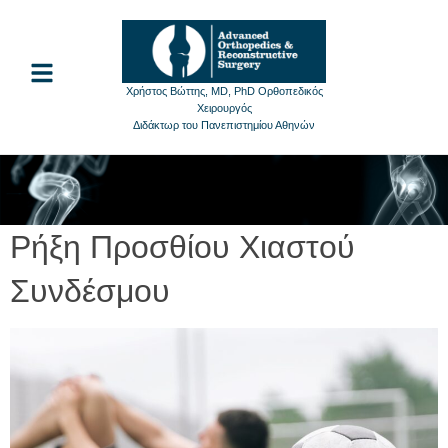
Χρήστος Βώττης, MD, PhD Ορθοπεδικός
Χειρουργός
Διδάκτωρ του Πανεπιστημίου Αθηνών
Ρήξη Προσθίου Χιαστού
Συνδέσμου