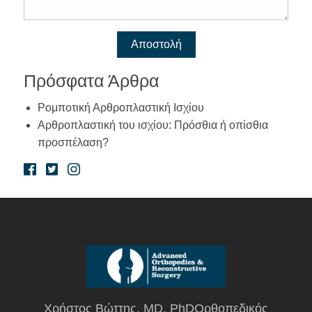
Πρόσφατα Άρθρα
Ρομποτική Αρθροπλαστική Ισχίου
Αρθροπλαστική του ισχίου: Πρόσθια ή οπίσθια
προσπέλαση?
Χρήστος Βώττης, MD, PhDΟρθοπεδικός