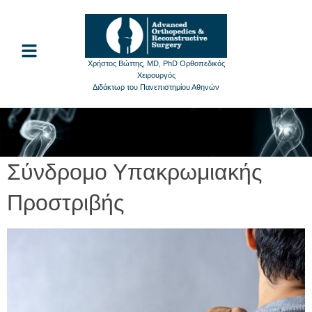
Χρήστος Βώττης, MD, PhD Ορθοπεδικός
Χειρουργός
Διδάκτωρ του Πανεπιστημίου Αθηνών
Σύνδρομο Υπακρωμιακής
Προστριβής